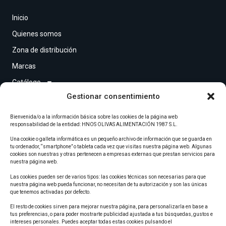
Inicio
Quienes somos
Zona de distribución
Marcas
Catálogo
Gestionar consentimiento
Contacto
Bienvenida/o a la información básica sobre las cookies de la página web
Redes sociales
responsabilidad de la entidad: HNOS OLIVAS ALIMENTACIÓN 1987 S.L.
Una cookie o galleta informática es un pequeño archivo de información que se guarda en
tu ordenador, “smartphone” o tableta cada vez que visitas nuestra página web. Algunas
cookies son nuestras y otras pertenecen a empresas externas que prestan servicios para
nuestra página web.
Copyright © 2026 Hermanos Olivas. Todos los derechos reservados.
Las cookies pueden ser de varios tipos: las cookies técnicas son necesarias para que
nuestra página web pueda funcionar, no necesitan de tu autorización y son las únicas
que tenemos activadas por defecto.
Política de privacidad
Aviso legal
Cookies
El resto de cookies sirven para mejorar nuestra página, para personalizarla en base a
tus preferencias, o para poder mostrarte publicidad ajustada a tus búsquedas, gustos e
Compromiso con la protección de datos personales
intereses personales. Puedes aceptar todas estas cookies pulsando el