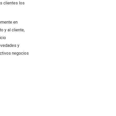
os clientes los
temente en
 y al cliente,
icio
novedades y
ctivos negocios