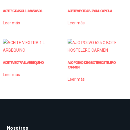
ACEITE GIRASOL 1 L MASIASOL
ACEITE V EXTRA B-250 ML CAPICUA
Leer más
Leer más
ACEITE V EXTRA 1 L ARBEQUINO
AJO POLVO 625 G BOTE HOSTELERO
CARMEN
Leer más
Leer más
Nosotros