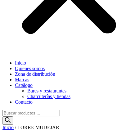
Inicio
Quienes somos
Zona de distribución
Marcas
Catálogo
Bares y restaurantes
Charcuterías y tiendas
Contacto
Búsqueda
de
productos
Inicio
/ TORRE MUDEJAR