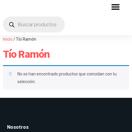
QUIENES SOMOS
ZONA DE DISTRIBU
Inicio
/ Tío Ramón
Tío Ramón
No se han encontrado productos que coincidan con tu
selección.
Nosotros