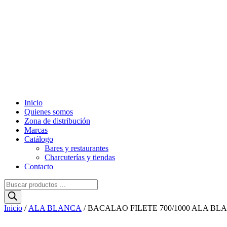
Inicio
Quienes somos
Zona de distribución
Marcas
Catálogo
Bares y restaurantes
Charcuterías y tiendas
Contacto
Búsqueda
de
productos
Inicio
/
ALA BLANCA
/ BACALAO FILETE 700/1000 ALA BL