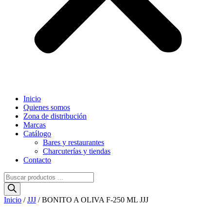
Inicio
Quienes somos
Zona de distribución
Marcas
Catálogo
Bares y restaurantes
Charcuterías y tiendas
Contacto
Búsqueda
de
productos
Inicio
/
JJJ
/ BONITO A OLIVA F-250 ML JJJ