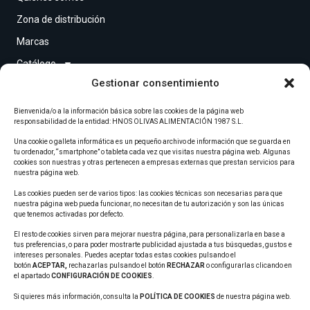
Zona de distribución
Marcas
Catálogo
Gestionar consentimiento
Contacto
Bienvenida/o a la información básica sobre las cookies de la página web
Redes sociales
responsabilidad de la entidad: HNOS OLIVAS ALIMENTACIÓN 1987 S.L.
Una cookie o galleta informática es un pequeño archivo de información que se guarda en
tu ordenador, “smartphone” o tableta cada vez que visitas nuestra página web. Algunas
cookies son nuestras y otras pertenecen a empresas externas que prestan servicios para
nuestra página web.
Copyright © 2026 Hermanos Olivas. Todos los derechos reservados.
Las cookies pueden ser de varios tipos: las cookies técnicas son necesarias para que
nuestra página web pueda funcionar, no necesitan de tu autorización y son las únicas
que tenemos activadas por defecto.
Política de privacidad
Aviso legal
Cookies
El resto de cookies sirven para mejorar nuestra página, para personalizarla en base a
tus preferencias, o para poder mostrarte publicidad ajustada a tus búsquedas, gustos e
Compromiso con la protección de datos personales
intereses personales. Puedes aceptar todas estas cookies pulsando el
botón
ACEPTAR,
rechazarlas pulsando el botón
RECHAZAR
o configurarlas clicando en
el apartado
CONFIGURACIÓN DE COOKIES
.
Si quieres más información, consulta la
POLÍTICA DE COOKIES
de nuestra página web.