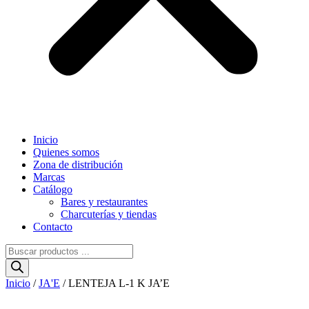
Inicio
Quienes somos
Zona de distribución
Marcas
Catálogo
Bares y restaurantes
Charcuterías y tiendas
Contacto
Búsqueda
de
productos
Inicio
/
JA'E
/ LENTEJA L-1 K JA’E