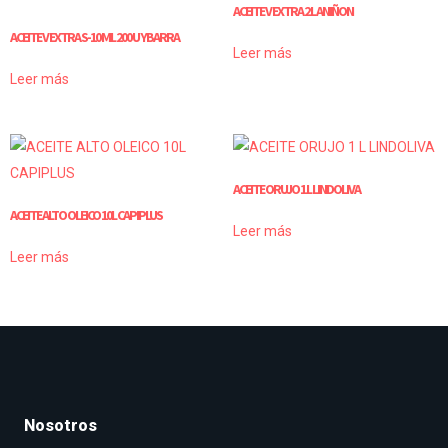
ACEITE V EXTRA 2 L ANIÑON
ACEITE V EXTRA S-10 ML 200 U YBARRA
Leer más
Leer más
ACEITE ORUJO 1 L LINDOLIVA
ACEITE ALTO OLEICO 10L CAPIPLUS
Leer más
Leer más
Nosotros