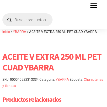
QUIENES SOMOS
ZONA DE DISTRIBU
Inicio
/
YBARRA
/ ACEITE V EXTRA 250 ML PET CUAD YBARRA
ACEITE V EXTRA 250 ML PET
CUAD YBARRA
SKU:
000040522313334
Categoría:
YBARRA
Etiqueta:
Charcuterias
y tiendas
Productos relacionados