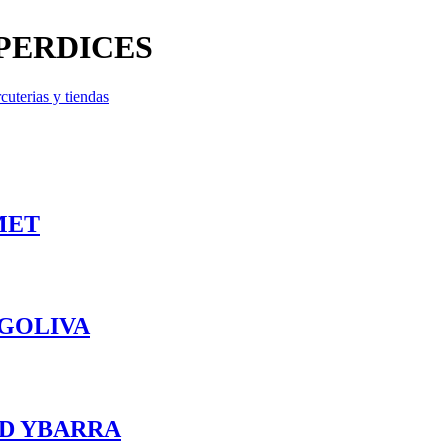
 PERDICES
cuterias y tiendas
MET
EGOLIVA
AD YBARRA